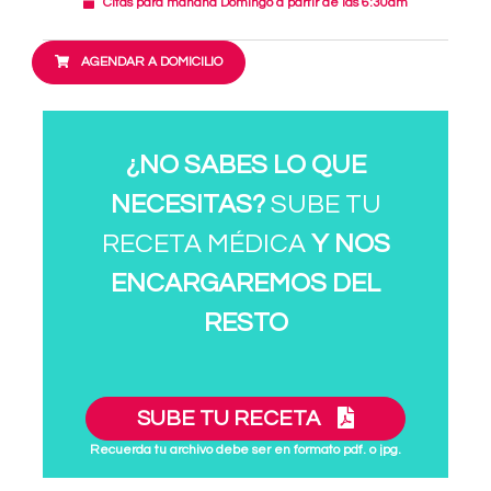
Citas para mañana Domingo a partir de las 6:30am
AGENDAR A DOMICILIO
¿NO SABES LO QUE
NECESITAS?
SUBE TU
RECETA MÉDICA
Y NOS
ENCARGAREMOS DEL
RESTO
SUBE TU RECETA
Recuerda tu archivo debe ser en formato pdf. o jpg.