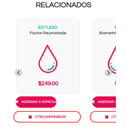
RELACIONADOS
ESTUDIO
ESTU
Factor Reumatoide
Biometría Hemá
$249.00
$353
AGENDAR A DOMICILIO
AGENDAR A DOMIC
CITAS DISPONIBLES
CITAS DI