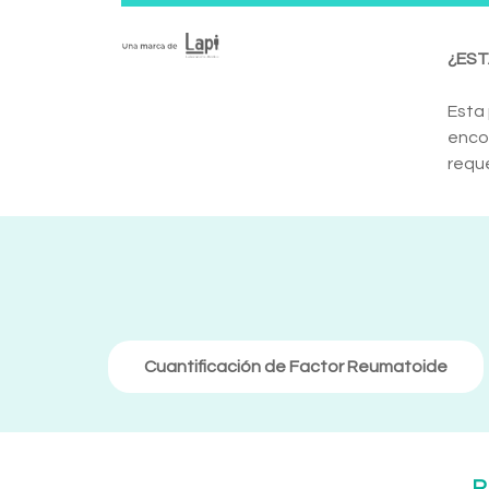
¿EST
Esta 
encon
reque
Cuantificación de Factor Reumatoide
R