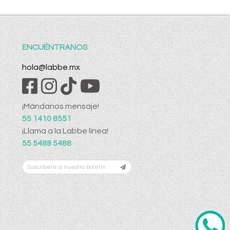
ENCUÉNTRANOS
hola@labbe.mx
¡Mándanos mensaje!
55 1410 8551
¡Llama a la Labbe línea!
55 5488 5488