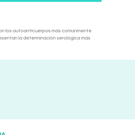
R son los autoanticuerpos más comúnmente
resentan la determinación serológica más
RA