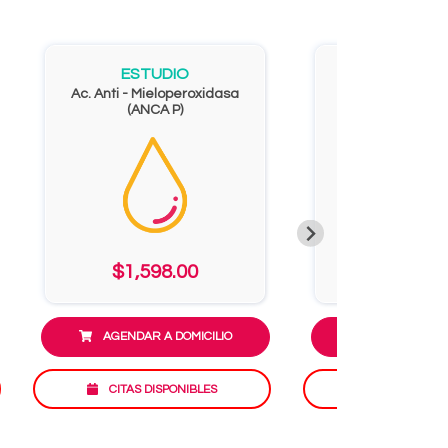
ESTUDIO
ESTUD
Ac. Anti - Mieloperoxidasa
Epstein Barr V
(ANCA P)
$1,598.00
$2,736
AGENDAR A DOMICILIO
AGENDAR A D
CITAS DISPONIBLES
CITAS DISP