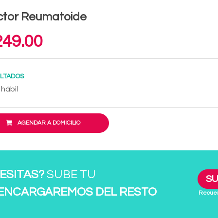
ctor Reumatoide
49.00
LTADOS
 hábil
AGENDAR A DOMICILIO
ESITAS?
SUBE TU
SU
 ENCARGAREMOS DEL RESTO
Recuer