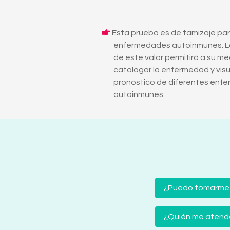
Esta prueba es de tamizaje pa
enfermedades autoinmunes. L
de este valor permitirá a su m
catalogar la enfermedad y visua
pronóstico de diferentes enf
autoinmunes
¿Puedo tomarme
¿Quién me atender