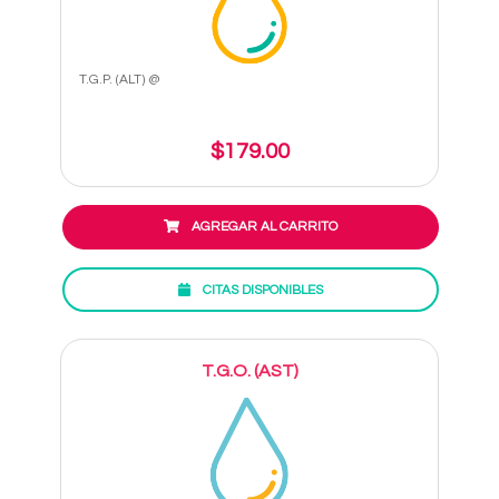
T.G.P. (ALT) @
$179.00
AGREGAR AL CARRITO
CITAS DISPONIBLES
T.G.O. (AST)