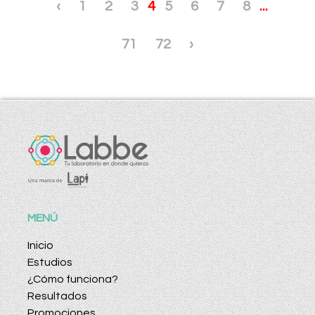
‹
1
2
3
4
5
6
7
8
...
71
72
›
MENÚ
Inicio
Estudios
¿Cómo funciona?
Resultados
Promociones