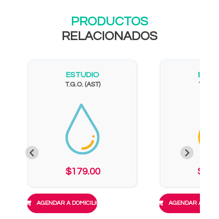
PRODUCTOS
RELACIONADOS
ESTUDIO
ESTU
T.G.O. (AST)
T.G.P. 
$179.00
$179
AGENDAR A DOMICILIO
AGENDAR A DOMIC