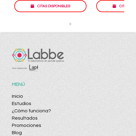
CITAS DISPONIBLES
CITAS DI
MENÚ
Inicio
Estudios
¿Cómo funciona?
Resultados
Promociones
Blog