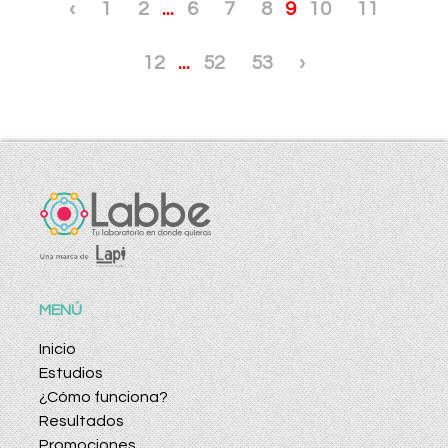
‹
1
2
...
6
7
8
9
10
11
12
...
52
53
›
MENÚ
Inicio
Estudios
¿Cómo funciona?
Resultados
Promociones