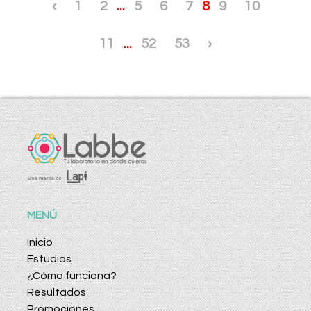
‹
1
2
...
5
6
7
8
9
10
11
...
52
53
›
MENÚ
Inicio
Estudios
¿Cómo funciona?
Resultados
Promociones