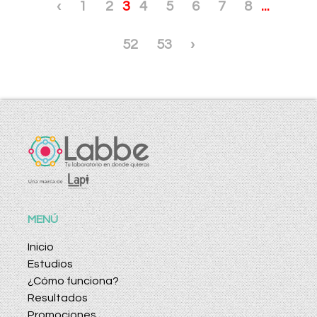
‹
1
2
3
4
5
6
7
8
...
52
53
›
MENÚ
Inicio
Estudios
¿Cómo funciona?
Resultados
Promociones