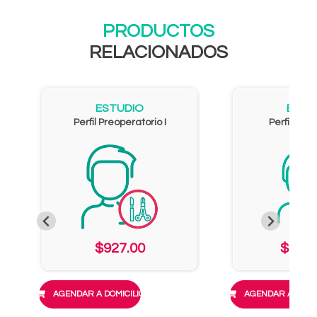
PRODUCTOS
RELACIONADOS
ESTUDIO
ESTU
Perfil Preoperatorio I
Perfil Coa
$927.00
$1,00
AGENDAR A DOMICILIO
AGENDAR A DOMIC