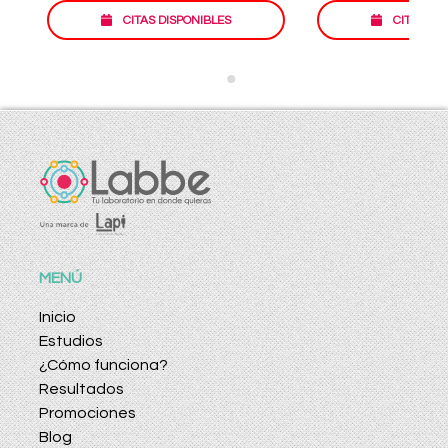
CITAS DISPONIBLES
CITAS DI
MENÚ
Inicio
Estudios
¿Cómo funciona?
Resultados
Promociones
Blog