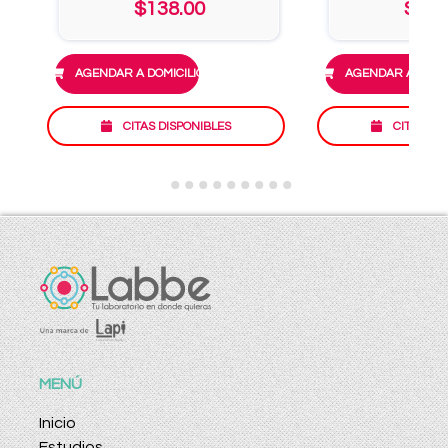
$138.00
$140
AGENDAR A DOMICILIO
AGENDAR A DOMIC
CITAS DISPONIBLES
CITAS DI
MENÚ
Inicio
Estudios