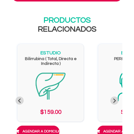
PRODUCTOS
RELACIONADOS
ESTUDIO
ESTU
Bilirrubina ( Total, Directa e
PERFIL HE
Indirecta )
$159.00
$819
AGENDAR A DOMICILIO
AGENDAR A DOMIC