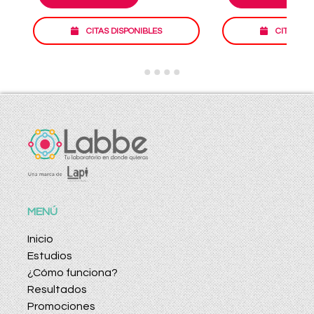
CITAS DISPONIBLES
CITAS DI
MENÚ
Inicio
Estudios
¿Cómo funciona?
Resultados
Promociones