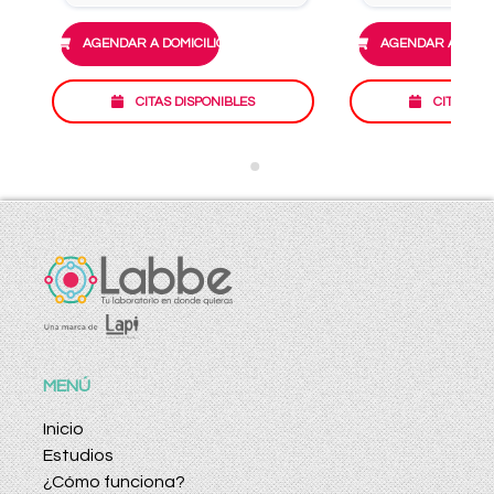
AGENDAR A DOMICILIO
AGENDAR A DOMIC
CITAS DISPONIBLES
CITAS DI
MENÚ
Inicio
Estudios
¿Cómo funciona?